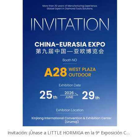
Invitación: ¡Únase a LITTLE HORMIGA en la 9ª Exposición China-Eurasia!