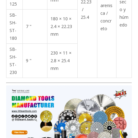
22.23
sec
125
arenis
/
o y
ca /
SB-
25.4
húm
180 × 10 ×
concr
SH-
edo
7 "
2.4 × 22.23
eto
ST-
mm
180
SB-
230 × 11 ×
SH-
9 "
2.8 × 25.4
ST-
mm
230