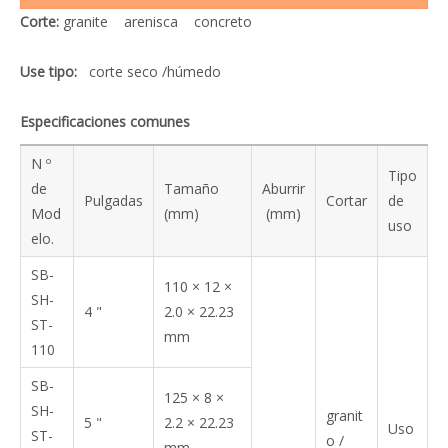
Corte:
granite arenisca concreto
Use tipo:
corte seco /húmedo
Especificaciones comunes
N º
Tipo
de
Tamaño
Aburrir
Pulgadas
Cortar
de
Mod
(mm)
(mm)
uso
elo.
SB-
110 × 12 ×
SH-
4 "
2.0 × 22.23
ST-
mm
110
SB-
125 × 8 ×
SH-
granit
5 "
2.2 × 22.23
Uso
ST-
o /
mm