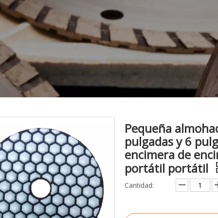
Pequeña almohadi
pulgadas y 6 pul
encimera de enc
portátil portátil
Cantidad: