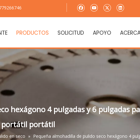
8779266746
NTE
PRODUCTOS
SOLICITUD
APOYO
ACERCA
eco hexágono 4 pulgadas y 6 pulgadas p
ortátil portátil
ulido en seco
»
Pequeña almohadilla de pulido seco hexágono 4 pul