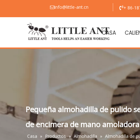
info@little-ant.cn
+ 86-1


CASA
CALIE
Pequeña almohadilla de pulido s
de encimera de mano amoladora p
Casa
»
Productos
»
Almohadilla
»
Almohadilla de p