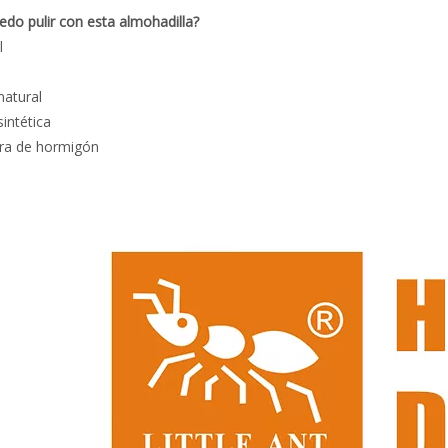
do pulir con esta almohadilla?
l
natural
sintética
era de hormigón