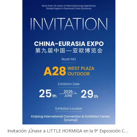
Invitación: ¡Únase a LITTLE HORMIGA en la 9ª Exposición China-Eurasia!