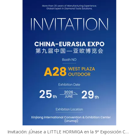
Invitación: ¡Únase a LITTLE HORMIGA en la 9ª Exposición China-Eurasia!