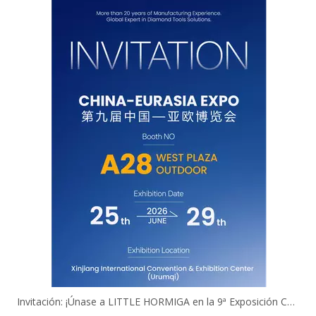
Invitación: ¡Únase a LITTLE HORMIGA en la 9ª Exposición China-Eurasia!