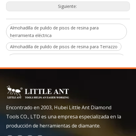
Siguiente:
Almohadilla de pulido de pisos de resina para
herramienta eléctrica
Almohadilla de pulido de pisos de resina para Terrazzo
Almohadilla de pulido de pisos de resina para granito
húmedo
Almohadilla de pulido de piso de resina para mármol
Almohadilla de pulido de piso de resina Cuarzo de uso
mojado
almohadillas de pulido para amolador
Encontrado en 2003, Hubei Little Ant Diamond
Tools CO., LTD es una empresa especializada en la
producción de herramientas de diamante.