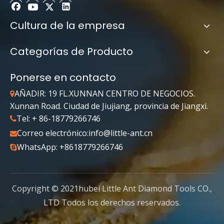
Product Inquiry
Cultura de la empresa
Categorías de Producto
Ponerse en contacto
AÑADIR: 19 FL.XUNNAN CENTRO DE NEGOCIOS.

Xunnan Road. Ciudad de Jiujiang, provincia de Jiangxi.
Tel: + 86-18779266746

Correo electrónico:
info@little-ant.cn

WhatsApp: +8618779266746

Attach Files
Copyright © 2021hubei Little Ant Diamond Tools CO.,
LTD Todos los derechos reservados.