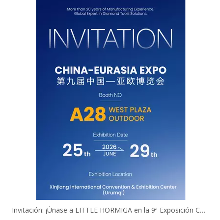
Invitación: ¡Únase a LITTLE HORMIGA en la 9ª Exposición China-Eurasia!