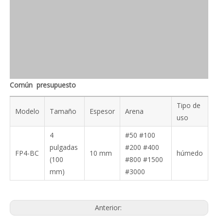
Común presupuesto
Tipo de
Modelo
Tamaño
Espesor
Arena
uso
4
#50 #100
pulgadas
#200 #400
FP4-BC
10 mm
húmedo
(100
#800 #1500
mm)
#3000
Anterior: