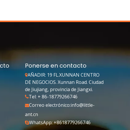
cto
Ponerse en contacto
AÑADIR: 19 FL.XUNNAN CENTRO

DE NEGOCIOS. Xunnan Road. Ciudad
de Jiujiang, provincia de Jiangxi.
Tel: + 86-18779266746

Correo electrónico:
info@little-

ant.cn
WhatsApp: +8618779266746
