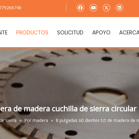
8779266746
NTE
PRODUCTOS
SOLICITUD
APOYO
ACERCA
ra de madera cuchilla de sierra circular
de sierra
»
Por madera
»
8 pulgadas 60 dientes tct de madera de ma