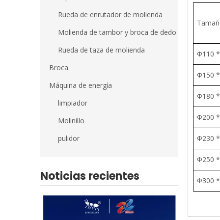
Rueda de enrutador de molienda
Tamañ
Molienda de tambor y broca de dedo
Rueda de taza de molienda
Φ110 * 
Broca
Φ150 * 
Máquina de energía
Φ180 *
limpiador
Φ200 *
Molinillo
pulidor
Φ230 *
Φ250 * 
Noticias recientes
Φ300 *